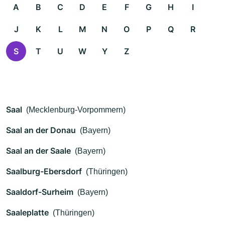
A
B
C
D
E
F
G
H
I
J
K
L
M
N
O
P
Q
R
S
T
U
W
Y
Z
Saal
(Mecklenburg-Vorpommern)
Saal an der Donau
(Bayern)
Saal an der Saale
(Bayern)
Saalburg-Ebersdorf
(Thüringen)
Saaldorf-Surheim
(Bayern)
Saaleplatte
(Thüringen)