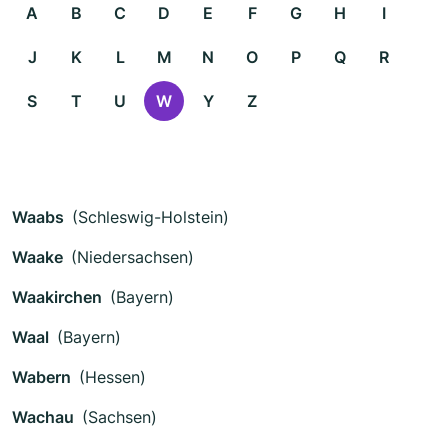
A
B
C
D
E
F
G
H
I
J
K
L
M
N
O
P
Q
R
S
T
U
W
Y
Z
Waabs
(Schleswig-Holstein)
Waake
(Niedersachsen)
Waakirchen
(Bayern)
Waal
(Bayern)
Wabern
(Hessen)
Wachau
(Sachsen)