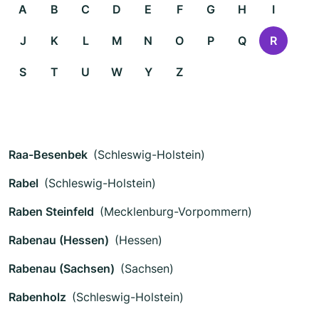
A
B
C
D
E
F
G
H
I
J
K
L
M
N
O
P
Q
R
S
T
U
W
Y
Z
Raa-Besenbek
(Schleswig-Holstein)
Rabel
(Schleswig-Holstein)
Raben Steinfeld
(Mecklenburg-Vorpommern)
Rabenau (Hessen)
(Hessen)
Rabenau (Sachsen)
(Sachsen)
Rabenholz
(Schleswig-Holstein)