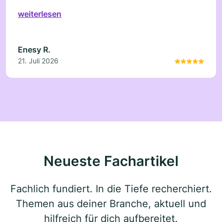
Ort und hat das Problem sehr schnell, sauber und
weiterlesen
professionell gelöst. Auch das Preis-Leistungs-
Verhältnis war hervorragend. Besser geht es nicht
– ich bin absolut zufrieden und werde mich bei
Enesy R.
Bedarf definitiv wieder an diesen Betrieb
21. Juli 2026
wenden. Vielen Dank für den schnellen Einsatz!
Neueste Fachartikel
Fachlich fundiert. In die Tiefe recherchiert.
Themen aus deiner Branche, aktuell und
hilfreich für dich aufbereitet.