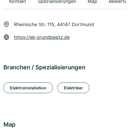
Kontakt
Spezialisierungen
Map
Bewertun
Rheinische Str. 115, 44147 Dortmund
https://ek-grundbesitz.de
Branchen / Spezialisierungen
Elektroinstallation
Elektriker
Map