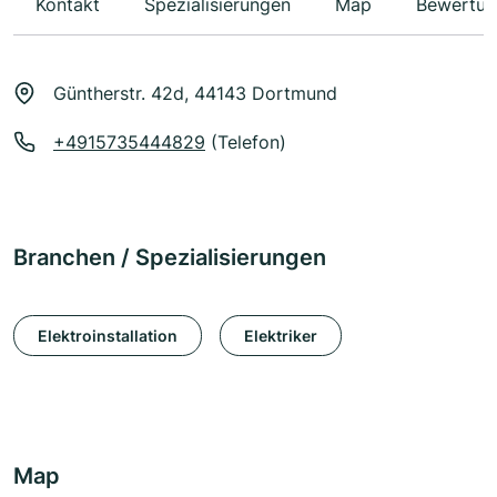
Kontakt
Spezialisierungen
Map
Bewertun
Güntherstr. 42d, 44143 Dortmund
+4915735444829
(Telefon)
Branchen / Spezialisierungen
Elektroinstallation
Elektriker
Map