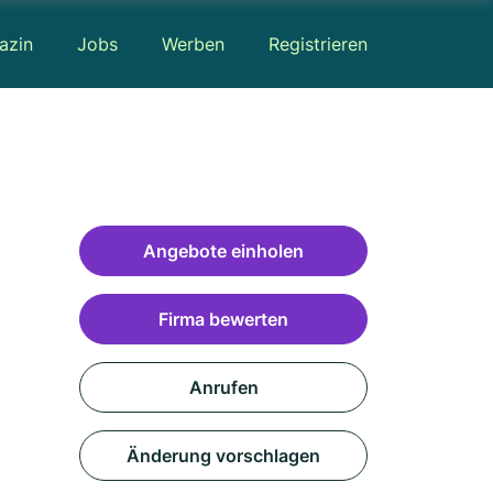
azin
Jobs
Werben
Registrieren
Angebote einholen
Firma bewerten
Anrufen
Änderung vorschlagen