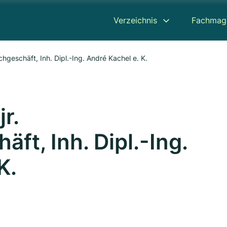
Verzeichnis
Fachmag
achgeschäft, Inh. Dipl.-Ing. André Kachel e. K.
r.
ft, Inh. Dipl.-Ing.
K.