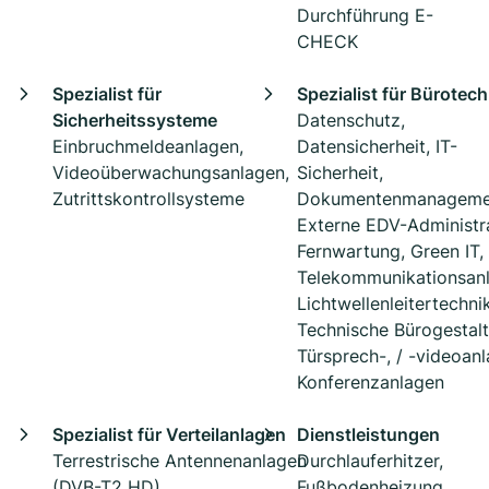
Durchführung E-
CHECK
Spezialist für
Spezialist für Bürotech
Sicherheitssysteme
Datenschutz,
Einbruchmeldeanlagen,
Datensicherheit, IT-
Videoüberwachungsanlagen,
Sicherheit,
Zutrittskontrollsysteme
Dokumentenmanageme
Externe EDV-Administra
Fernwartung, Green IT,
Telekommunikationsan
Lichtwellenleitertechnik
Technische Bürogestalt
Türsprech-, / -videoanl
Konferenzanlagen
Spezialist für Verteilanlagen
Dienstleistungen
Terrestrische Antennenanlagen
Durchlauferhitzer,
(DVB-T2 HD),
Fußbodenheizung,