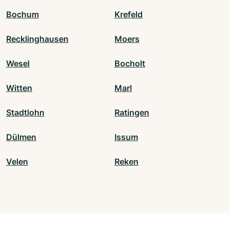
Bochum
Krefeld
Recklinghausen
Moers
Wesel
Bocholt
Witten
Marl
Stadtlohn
Ratingen
Dülmen
Issum
Velen
Reken