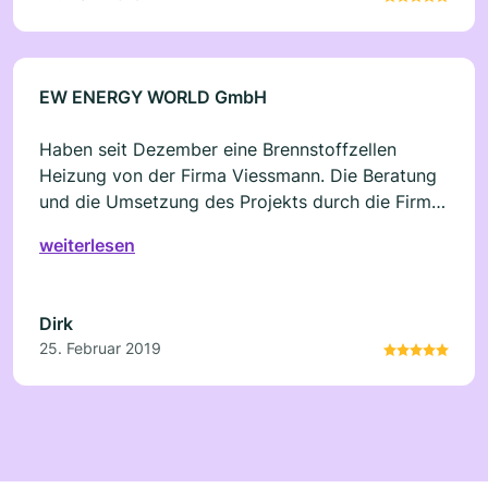
fachlich, sauber und freundlich waren, Fragen die
aufkamen konnten Sie beantworten. Sehr gute
Mitarbeiter. Meine Erfahrung schreibe ich erst
jetzt, da ich die Anlage über einen längeren
EW ENERGY WORLD GmbH
Zeitraum beobachten wollte. Funktioniert Super.
Haben seit Dezember eine Brennstoffzellen
Heizung von der Firma Viessmann. Die Beratung
und die Umsetzung des Projekts durch die Firma
EW Energy World waren super. Kleine Probleme
weiterlesen
wurden schnellst möglich behoben. Auch bei den
Zuschüssen kam immer Unterstützung durch die
Firma EW Energy World. Gruß Dirk K.
Dirk
25. Februar 2019