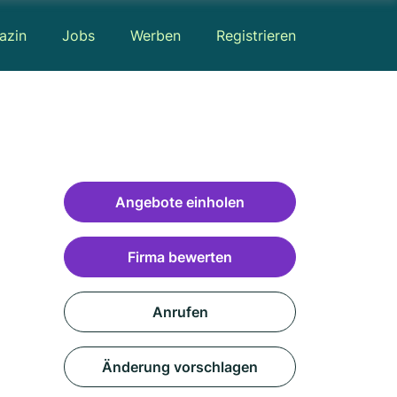
azin
Jobs
Werben
Registrieren
Angebote einholen
Firma bewerten
Anrufen
Änderung vorschlagen