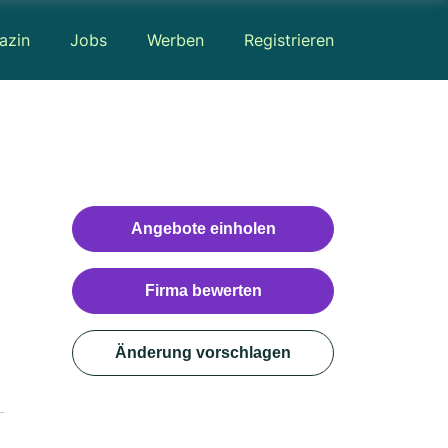
azin
Jobs
Werben
Registrieren
Angebote einholen
Firma bewerten
Änderung vorschlagen