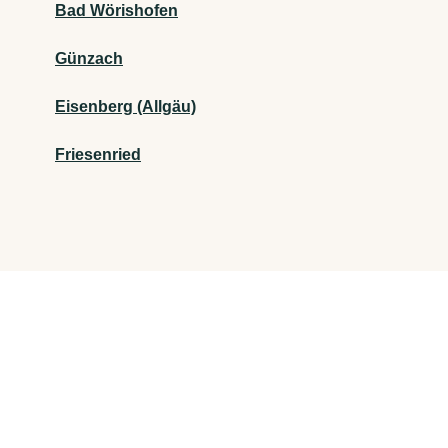
Bad Wörishofen
Günzach
Eisenberg (Allgäu)
Friesenried