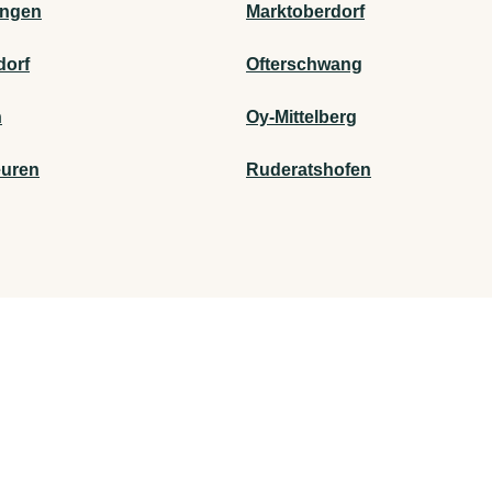
ngen
Marktoberdorf
dorf
Ofterschwang
n
Oy-Mittelberg
uren
Ruderatshofen