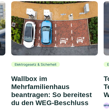
Elektrogesetz & Sicherheit
E
Wallbox im
T
Mehrfamilienhaus
T
beantragen: So bereitest
W
du den WEG-Beschluss
MP