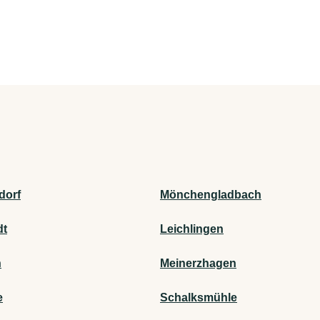
dorf
Mönchengladbach
dt
Leichlingen
h
Meinerzhagen
e
Schalksmühle