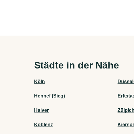
Städte in der Nähe
Köln
Düssel
Hennef (Sieg)
Erftsta
Halver
Zülpic
Koblenz
Kiersp