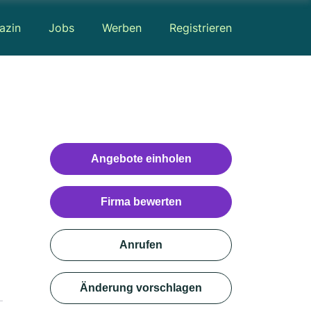
azin
Jobs
Werben
Registrieren
Angebote einholen
Firma bewerten
Anrufen
Änderung vorschlagen