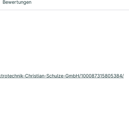
Bewertungen
ktrotechnik-Christian-Schulze-GmbH/100087315805384/