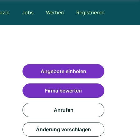
azin
Jobs
Werben
Registrieren
Angebote einholen
Firma bewerten
Anrufen
Änderung vorschlagen