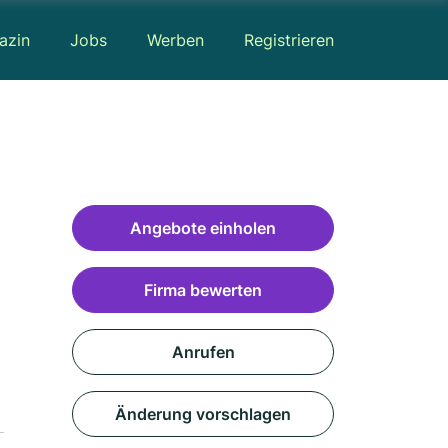
azin
Jobs
Werben
Registrieren
Angebote einholen
Firma bewerten
Anrufen
Änderung vorschlagen