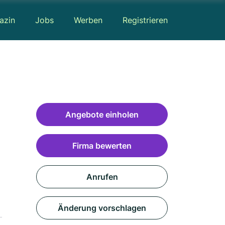
azin
Jobs
Werben
Registrieren
Angebote einholen
Firma bewerten
Anrufen
Änderung vorschlagen