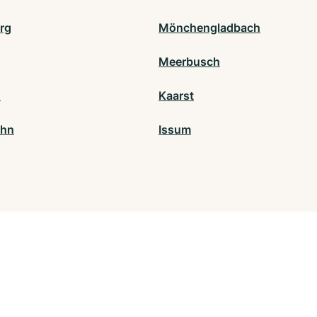
rg
Mönchengladbach
Meerbusch
h
Kaarst
ohn
Issum