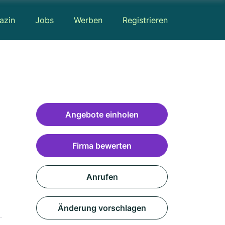
azin
Jobs
Werben
Registrieren
Angebote einholen
Firma bewerten
Anrufen
Änderung vorschlagen