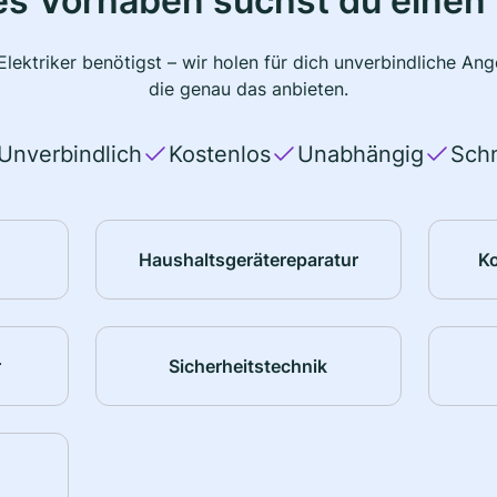
s Vorhaben suchst du einen 
lektriker benötigst – wir holen für dich unverbindliche A
die genau das anbieten.
Unverbindlich
Kostenlos
Unabhängig
Schn
Haushaltsgerätereparatur
K
r
Sicherheitstechnik