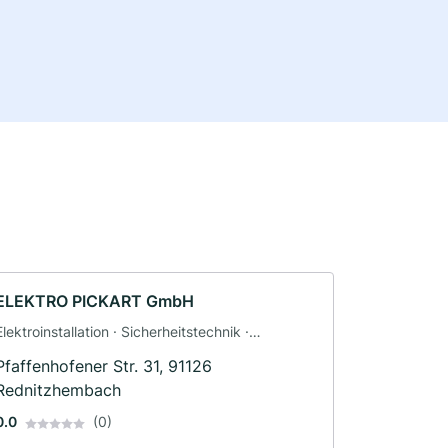
ELEKTRO PICKART GmbH
Elektroinstallation · Sicherheitstechnik ·
Photovoltaik (PV-Anlagen) · Solar und
Pfaffenhofener Str. 31, 91126
Photovoltaik · Solaranlagen · Wallbox · Elektriker
Rednitzhembach
0.0
(0)