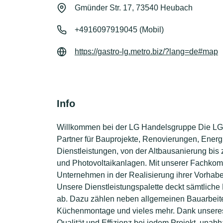
Gmünder Str. 17, 73540 Heubach
+4916097919045 (Mobil)
https://gastro-lg.metro.biz/?lang=de#map
Info
Willkommen bei der LG Handelsgruppe Die LG Ha
Partner für Bauprojekte, Renovierungen, Energi
Dienstleistungen, von der Altbausanierung bi
und Photovoltaikanlagen. Mit unserer Fachkom
Unternehmen in der Realisierung ihrer Vorhab
Unsere Dienstleistungspalette deckt sämtlich
ab. Dazu zählen neben allgemeinen Bauarbeiten
Küchenmontage und vieles mehr. Dank unseres 
Qualität und Effizienz bei jedem Projekt, unab