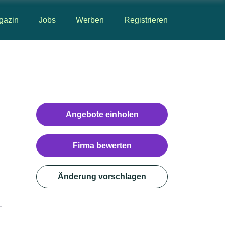
gazin
Jobs
Werben
Registrieren
Angebote einholen
Firma bewerten
Änderung vorschlagen