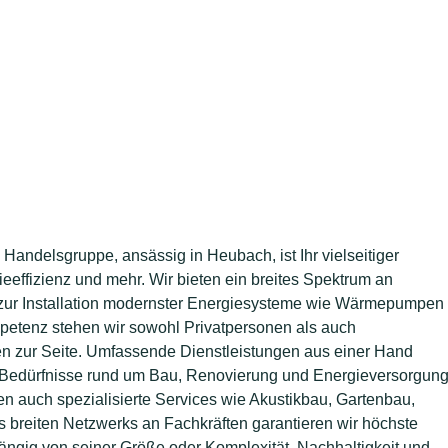
ndelsgruppe, ansässig in Heubach, ist Ihr vielseitiger
eeffizienz und mehr. Wir bieten ein breites Spektrum an
s zur Installation modernster Energiesysteme wie Wärmepumpen
petenz stehen wir sowohl Privatpersonen als auch
en zur Seite. Umfassende Dienstleistungen aus einer Hand
e Bedürfnisse rund um Bau, Renovierung und Energieversorgun
 auch spezialisierte Services wie Akustikbau, Gartenbau,
breiten Netzwerks an Fachkräften garantieren wir höchste
hängig von seiner Größe oder Komplexität. Nachhaltigkeit und