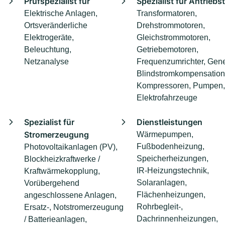
Prüfspezialist für
Spezialist für Antriebs
Elektrische Anlagen,
Transformatoren,
Ortsveränderliche
Drehstrommotoren,
Elektrogeräte,
Gleichstrommotoren,
Beleuchtung,
Getriebemotoren,
Netzanalyse
Frequenzumrichter, Gene
Blindstromkompensation
Kompressoren, Pumpen,
Elektrofahrzeuge
Spezialist für
Dienstleistungen
Stromerzeugung
Wärmepumpen,
Fußbodenheizung,
Photovoltaikanlagen (PV),
Speicherheizungen,
Blockheizkraftwerke /
IR-Heizungstechnik,
Kraftwärmekopplung,
Solaranlagen,
Vorübergehend
Flächenheizungen,
angeschlossene Anlagen,
Rohrbegleit-,
Ersatz-, Notstromerzeugung
Dachrinnenheizungen,
/ Batterieanlagen,