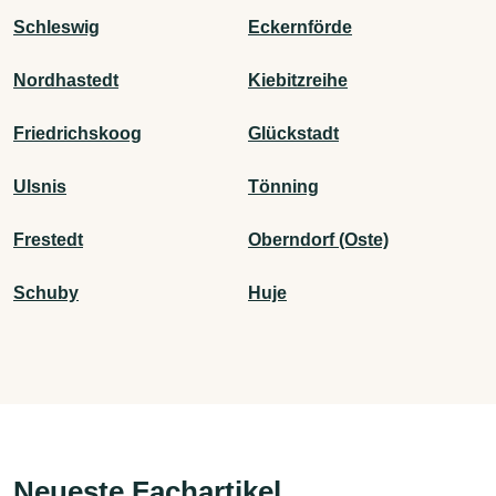
Schleswig
Eckernförde
Nordhastedt
Kiebitzreihe
Friedrichskoog
Glückstadt
Ulsnis
Tönning
Frestedt
Oberndorf (Oste)
Schuby
Huje
Neueste Fachartikel