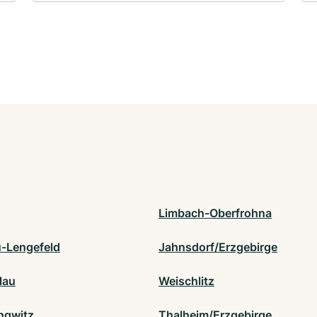
Limbach-Oberfrohna
-Lengefeld
Jahnsdorf/Erzgebirge
lau
Weischlitz
ngwitz
Thalheim/Erzgebirge