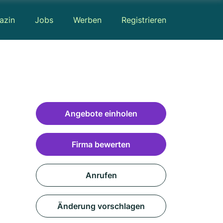
azin
Jobs
Werben
Registrieren
Angebote einholen
Firma bewerten
Anrufen
Änderung vorschlagen