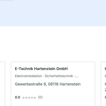
E-Technik Hartenstein GmbH
Elektroinstallation · Sicherheitstechnik ·
Photovoltaik (PV-Anlagen) · Solar und
Gewerbestraße 9, 08118 Hartenstein
Photovoltaik · Solaranlagen · Elektriker
0.0
(0)