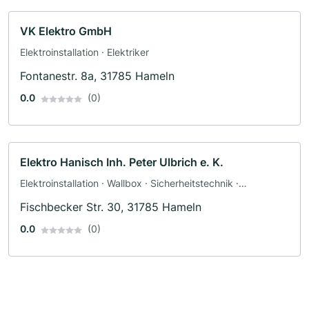
VK Elektro GmbH
Elektroinstallation · Elektriker
Fontanestr. 8a, 31785 Hameln
0.0
(0)
Elektro Hanisch Inh. Peter Ulbrich e. K.
Elektroinstallation · Wallbox · Sicherheitstechnik ·
Photovoltaik (PV-Anlagen) · Solar und Photovoltaik ·
Fischbecker Str. 30, 31785 Hameln
Solaranlagen · Elektriker
0.0
(0)