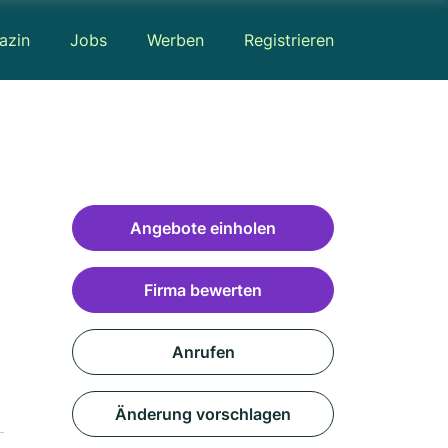
azin
Jobs
Werben
Registrieren
Angebote einholen
Firma bewerten
Anrufen
Änderung vorschlagen