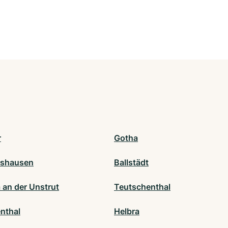
r
Gotha
rshausen
Ballstädt
 an der Unstrut
Teutschenthal
nthal
Helbra