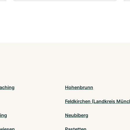
aching
Hohenbrunn
Feldkirchen (Landkreis Münc
ing
Neubiberg
wiesen
Pastetten