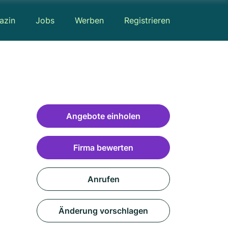
azin
Jobs
Werben
Registrieren
Angebote einholen
Firma bewerten
Anrufen
Änderung vorschlagen