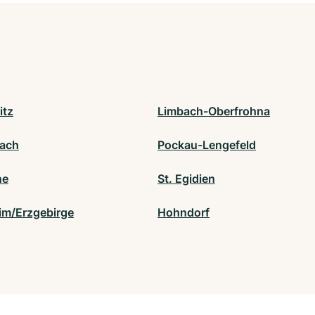
itz
Limbach-Oberfrohna
ach
Pockau-Lengefeld
ne
St. Egidien
im/Erzgebirge
Hohndorf