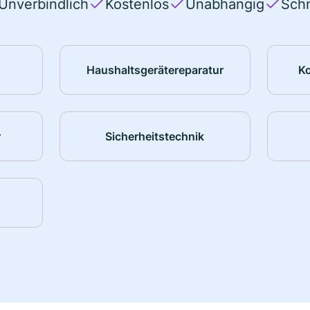
Unverbindlich
Kostenlos
Unabhängig
Schn
Haushaltsgerätereparatur
K
r
Sicherheitstechnik