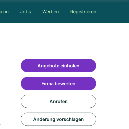
azin
Jobs
Werben
Registrieren
Angebote einholen
Firma bewerten
Anrufen
Änderung vorschlagen