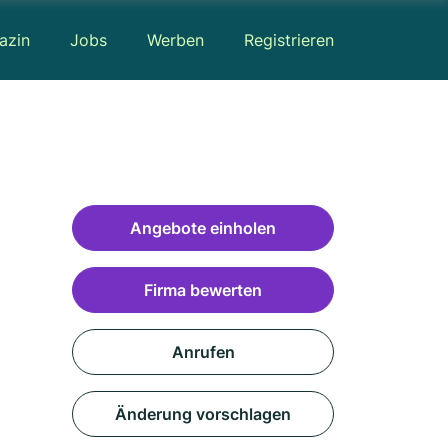
azin
Jobs
Werben
Registrieren
Angebote einholen
Firma bewerten
Anrufen
Änderung vorschlagen