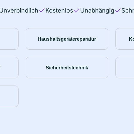
Unverbindlich
Kostenlos
Unabhängig
Schn
Haushaltsgerätereparatur
K
r
Sicherheitstechnik