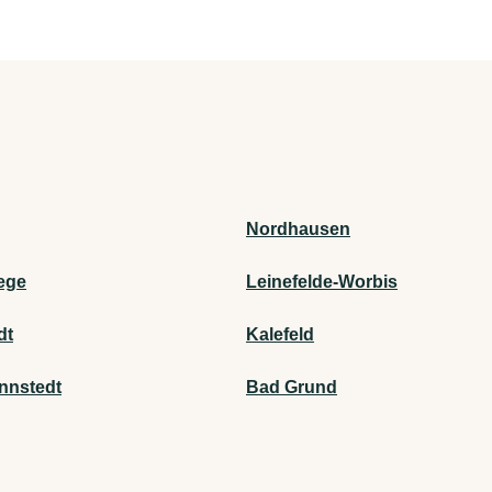
Nordhausen
ege
Leinefelde-Worbis
dt
Kalefeld
nnstedt
Bad Grund