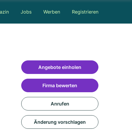
azin
Jobs
Werben
Registrieren
Angebote einholen
Firma bewerten
Anrufen
Änderung vorschlagen