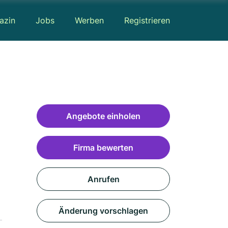
azin
Jobs
Werben
Registrieren
Angebote einholen
Firma bewerten
Anrufen
Änderung vorschlagen