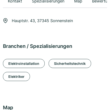
Kontakt
Spezialisierungen
Map
Bewertun
Hauptstr. 43, 37345 Sonnenstein
Branchen / Spezialisierungen
Elektroinstallation
Sicherheitstechnik
Elektriker
Map